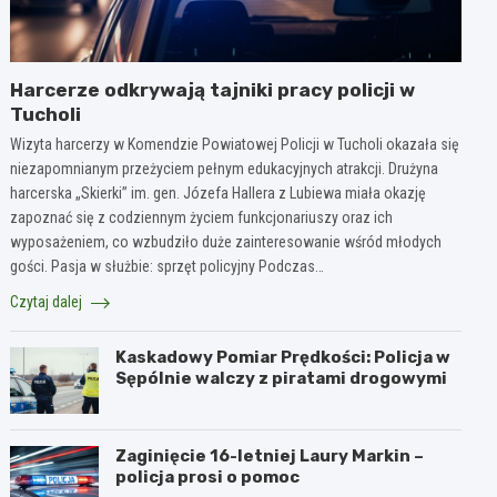
Harcerze odkrywają tajniki pracy policji w
Tucholi
Wizyta harcerzy w Komendzie Powiatowej Policji w Tucholi okazała się
niezapomnianym przeżyciem pełnym edukacyjnych atrakcji. Drużyna
harcerska „Skierki” im. gen. Józefa Hallera z Lubiewa miała okazję
zapoznać się z codziennym życiem funkcjonariuszy oraz ich
wyposażeniem, co wzbudziło duże zainteresowanie wśród młodych
gości. Pasja w służbie: sprzęt policyjny Podczas…
Czytaj dalej
Kaskadowy Pomiar Prędkości: Policja w
Sępólnie walczy z piratami drogowymi
Zaginięcie 16-letniej Laury Markin –
policja prosi o pomoc