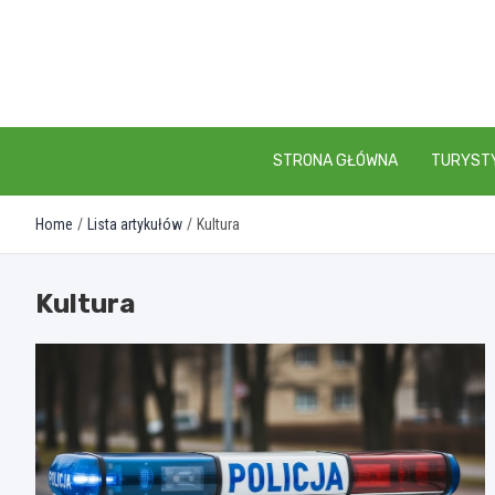
Skip
to
content
STRONA GŁÓWNA
TURYST
Home
Lista artykułów
Kultura
Kultura