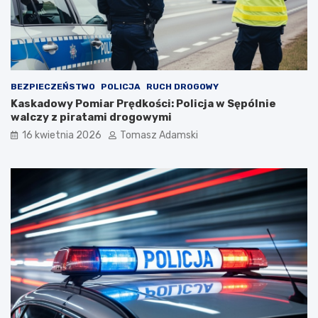
BEZPIECZEŃSTWO
POLICJA
RUCH DROGOWY
Kaskadowy Pomiar Prędkości: Policja w Sępólnie
walczy z piratami drogowymi
16 kwietnia 2026
Tomasz Adamski