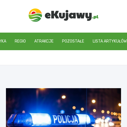
ekujawy.pl
YKA
REGIO
ATRAKCJE
POZOSTAŁE
LISTA ARTYKUŁÓW