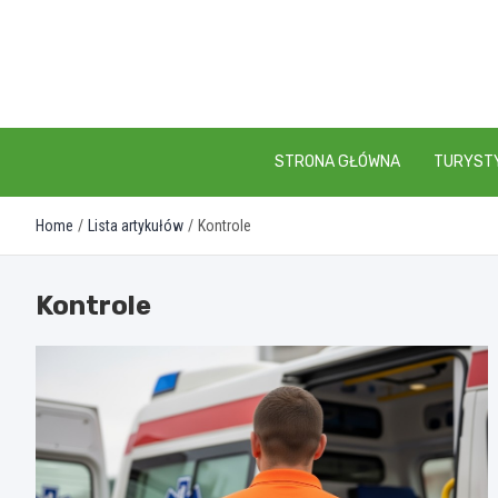
Skip
to
content
STRONA GŁÓWNA
TURYST
Home
Lista artykułów
Kontrole
Kontrole