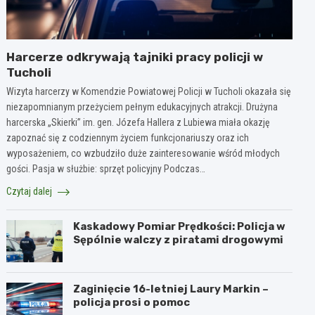
Harcerze odkrywają tajniki pracy policji w
Tucholi
Wizyta harcerzy w Komendzie Powiatowej Policji w Tucholi okazała się
niezapomnianym przeżyciem pełnym edukacyjnych atrakcji. Drużyna
harcerska „Skierki” im. gen. Józefa Hallera z Lubiewa miała okazję
zapoznać się z codziennym życiem funkcjonariuszy oraz ich
wyposażeniem, co wzbudziło duże zainteresowanie wśród młodych
gości. Pasja w służbie: sprzęt policyjny Podczas…
Czytaj dalej
Kaskadowy Pomiar Prędkości: Policja w
Sępólnie walczy z piratami drogowymi
Zaginięcie 16-letniej Laury Markin –
policja prosi o pomoc