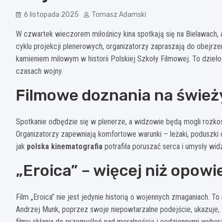
6 listopada 2025
Tomasz Adamski
W czwartek wieczorem miłośnicy kina spotkają się na Bielawach,
cyklu projekcji plenerowych, organizatorzy zapraszają do obejrzeni
kamieniem milowym w historii Polskiej Szkoły Filmowej. To dzieło 
czasach wojny.
Filmowe doznania na świe
Spotkanie odbędzie się w plenerze, a widzowie będą mogli rozk
Organizatorzy zapewniają komfortowe warunki – leżaki, poduszki 
jak
polska kinematografia
potrafiła poruszać serca i umysły wid
„Eroica” – więcej niż opowi
Film „Eroica” nie jest jedynie historią o wojennych zmaganiach. To
Andrzej Munk, poprzez swoje niepowtarzalne podejście, ukazuje, 
filmu skłania do przemyśleń nad moralnością i codziennymi wybor