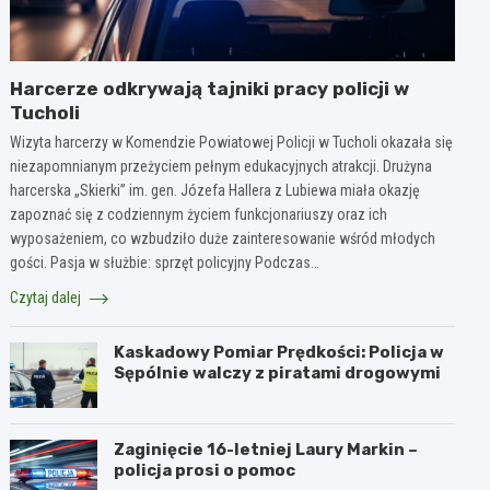
Harcerze odkrywają tajniki pracy policji w
Tucholi
Wizyta harcerzy w Komendzie Powiatowej Policji w Tucholi okazała się
niezapomnianym przeżyciem pełnym edukacyjnych atrakcji. Drużyna
harcerska „Skierki” im. gen. Józefa Hallera z Lubiewa miała okazję
zapoznać się z codziennym życiem funkcjonariuszy oraz ich
wyposażeniem, co wzbudziło duże zainteresowanie wśród młodych
gości. Pasja w służbie: sprzęt policyjny Podczas…
Czytaj dalej
Kaskadowy Pomiar Prędkości: Policja w
Sępólnie walczy z piratami drogowymi
Zaginięcie 16-letniej Laury Markin –
policja prosi o pomoc