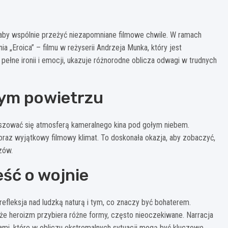
 aby wspólnie przeżyć niezapomniane filmowe chwile. W ramach
a „Eroica” – filmu w reżyserii Andrzeja Munka, który jest
pełne ironii i emocji, ukazuje różnorodne oblicza odwagi w trudnych
żym powietrzu
oszować się atmosferą kameralnego kina pod gołym niebem.
oraz wyjątkowy filmowy klimat. To doskonała okazja, aby zobaczyć,
zów.
eść o wojnie
 refleksja nad ludzką naturą i tym, co znaczy być bohaterem.
że heroizm przybiera różne formy, często nieoczekiwane. Narracja
ami, które w obliczu ekstremalnych sytuacji mogą być kluczowe.