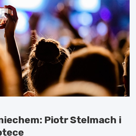
iechem: Piotr Stelmach i
otece