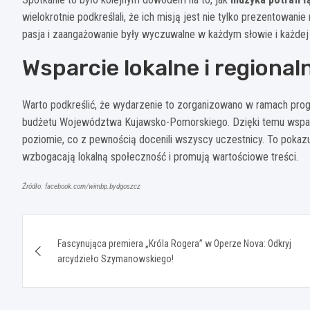
wielokrotnie podkreślali, że ich misją jest nie tylko prezentowan
pasja i zaangażowanie były wyczuwalne w każdym słowie i każdej 
Wsparcie lokalne i regional
Warto podkreślić, że wydarzenie to zorganizowano w ramach prog
budżetu Województwa Kujawsko-Pomorskiego. Dzięki temu wsparc
poziomie, co z pewnością docenili wszyscy uczestnicy. To pokazuje,
wzbogacają lokalną społeczność i promują wartościowe treści.
Źródło: facebook.com/wimbp.bydgoszcz
Nawigacja
Fascynująca premiera „Króla Rogera” w Operze Nova: Odkryj
wpisu
arcydzieło Szymanowskiego!