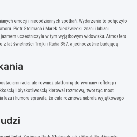
ianych emocji i niecodziennych spotkań. Wydarzenie to połączyło
oru. Piotr Stelmach i Marek Niedźwiecki, znani i lubiani
entuzjazmem uczestniczyła w tym wyjątkowym widowisku. Atmosfera
e z lat świetności Trójki i Radia 357, a jednocześnie budującą
kania
ostaciami radia, ale również platformą do wymiany refleksji i
kkością i błyskotliwością kierował rozmową, tworząc most
a luzu i humoru sprawiła, że cała rozmowa nabrała wyjątkowego
.
ludzi
ączyć ludzi
. Zarówno Piotr Stelmach, jak i Marek Niedźwiecki,