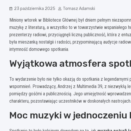
23 października 2025
Tomasz Adamski
Miniony wtorek w Bibliotece Głównej był dniem pełnym niezapomn
muzykę z literaturą, a wszystko to w towarzystwie wspaniałego hum
prezenterzy radiowi, przyciągnęli liczną publiczność, która z 
była mieszanką nostalgii i radości, przypominającą audycje radiow
intymność domowego spotkania.
Wyjątkowa atmosfera spot
To wydarzenie było nie tylko okazją do spotkania z legendarnymi p
wspomnień. Prowadzący, Andrzej z Multimedia 39, z niezwykłą le
pomiędzy gośćmi a publicznością. Jego umiejętność wprowadzeni
charakteru, pozostawiając uczestników w doskonałych nastrojach
Moc muzyki w jednoczeniu 
Spotkanie to było kolejnym dowodem na to, jak
muzyka potrafi ł