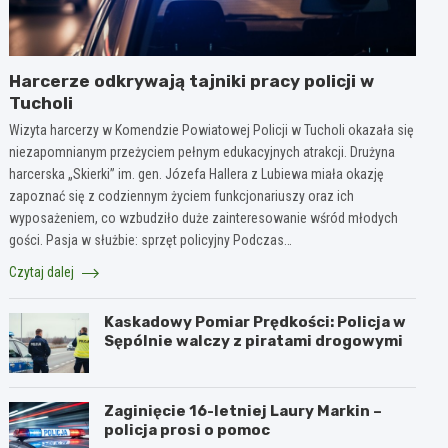
Harcerze odkrywają tajniki pracy policji w
Tucholi
Wizyta harcerzy w Komendzie Powiatowej Policji w Tucholi okazała się
niezapomnianym przeżyciem pełnym edukacyjnych atrakcji. Drużyna
harcerska „Skierki” im. gen. Józefa Hallera z Lubiewa miała okazję
zapoznać się z codziennym życiem funkcjonariuszy oraz ich
wyposażeniem, co wzbudziło duże zainteresowanie wśród młodych
gości. Pasja w służbie: sprzęt policyjny Podczas…
Czytaj dalej
Kaskadowy Pomiar Prędkości: Policja w
Sępólnie walczy z piratami drogowymi
Zaginięcie 16-letniej Laury Markin –
policja prosi o pomoc