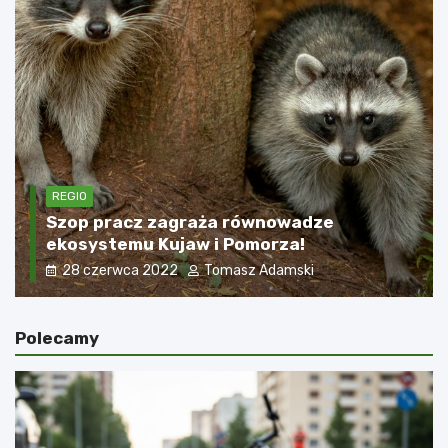
REGIO
Kąpieliska we Włocławku. Które są czynne
przez całe lato?
2 sierpnia 2022
Tomasz Adamski
Polecamy