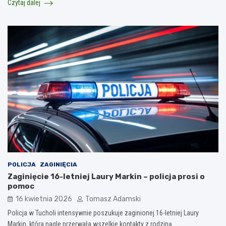
Czytaj dalej
POLICJA
ZAGINIĘCIA
Zaginięcie 16-letniej Laury Markin – policja prosi o
pomoc
16 kwietnia 2026
Tomasz Adamski
Policja w Tucholi intensywnie poszukuje zaginionej 16-letniej Laury
Markin, która nagle przerwała wszelkie kontakty z rodziną.…