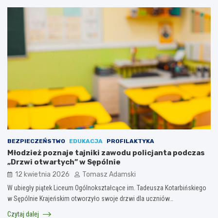
BEZPIECZEŃSTWO
EDUKACJA
PROFILAKTYKA
Młodzież poznaje tajniki zawodu policjanta podczas
„Drzwi otwartych” w Sępólnie
12 kwietnia 2026
Tomasz Adamski
W ubiegły piątek Liceum Ogólnokształcące im. Tadeusza Kotarbińskiego
w Sępólnie Krajeńskim otworzyło swoje drzwi dla uczniów…
Czytaj dalej