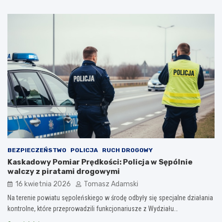
BEZPIECZEŃSTWO
POLICJA
RUCH DROGOWY
Kaskadowy Pomiar Prędkości: Policja w Sępólnie
walczy z piratami drogowymi
16 kwietnia 2026
Tomasz Adamski
Na terenie powiatu sępoleńskiego w środę odbyły się specjalne działania
kontrolne, które przeprowadzili funkcjonariusze z Wydziału…