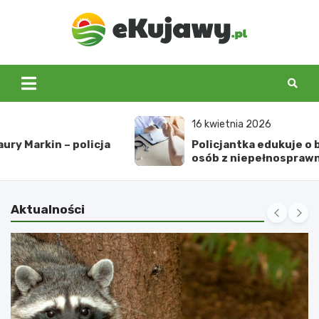
Skip
to
content
ekujawy.pl
16 kwietnia 2026
Policjantka edukuje o bezpieczeństwie
osób z niepełnosprawnościami w Golubiu-
Dobrzyniu
Aktualności