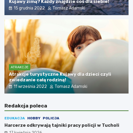
Kujawy zimą? Każdy znajdzie coś dla siebie!
15 grudnia 2022
Tomasz Adamski
ATRAKCJE
Atrakcje turystyczne Kujawy dla dzieci czyli
zwiedzanie całą rodziną!
11 września 2022
Tomasz Adamski
Redakcja poleca
EDUKACJA
HOBBY
POLICJA
Harcerze odkrywają tajniki pracy policji w Tucholi
17 kwietnia 2026