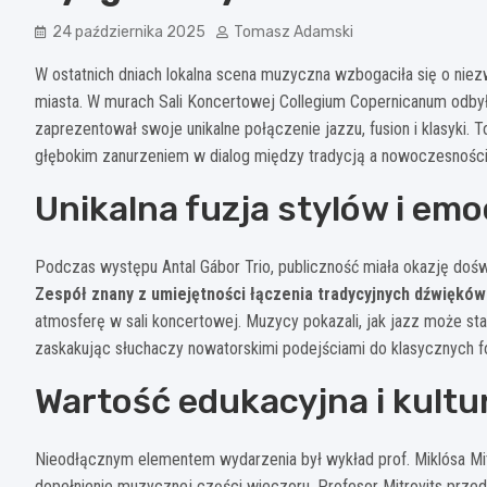
24 października 2025
Tomasz Adamski
W ostatnich dniach lokalna scena muzyczna wzbogaciła się o ni
miasta. W murach Sali Koncertowej Collegium Copernicanum odbył s
zaprezentował swoje unikalne połączenie jazzu, fusion i klasyki. T
głębokim zanurzeniem w dialog między tradycją a nowoczesności
Unikalna fuzja stylów i emo
Podczas występu Antal Gábor Trio, publiczność miała okazję do
Zespół znany z umiejętności łączenia tradycyjnych dźwiękó
atmosferę w sali koncertowej. Muzycy pokazali, jak jazz może st
zaskakując słuchaczy nowatorskimi podejściami do klasycznych f
Wartość edukacyjna i kult
Nieodłącznym elementem wydarzenia był wykład prof. Miklósa Mitr
dopełnienie muzycznej części wieczoru. Profesor Mitrovits prz