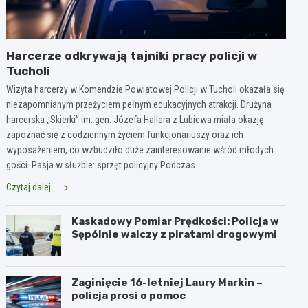
Harcerze odkrywają tajniki pracy policji w
Tucholi
Wizyta harcerzy w Komendzie Powiatowej Policji w Tucholi okazała się
niezapomnianym przeżyciem pełnym edukacyjnych atrakcji. Drużyna
harcerska „Skierki” im. gen. Józefa Hallera z Lubiewa miała okazję
zapoznać się z codziennym życiem funkcjonariuszy oraz ich
wyposażeniem, co wzbudziło duże zainteresowanie wśród młodych
gości. Pasja w służbie: sprzęt policyjny Podczas…
Czytaj dalej
Kaskadowy Pomiar Prędkości: Policja w
Sępólnie walczy z piratami drogowymi
Zaginięcie 16-letniej Laury Markin –
policja prosi o pomoc