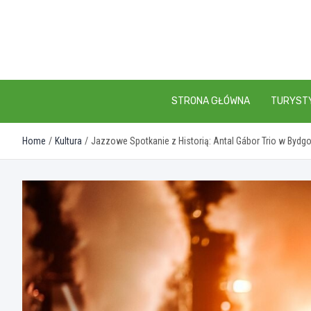
Skip
to
content
STRONA GŁÓWNA
TURYST
Home
Kultura
Jazzowe Spotkanie z Historią: Antal Gábor Trio w Bydg