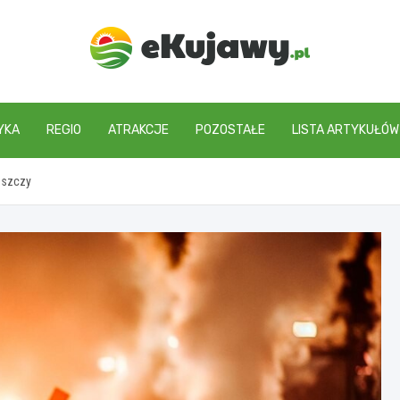
ekujawy.pl
YKA
REGIO
ATRAKCJE
POZOSTAŁE
LISTA ARTYKUŁÓW
oszczy