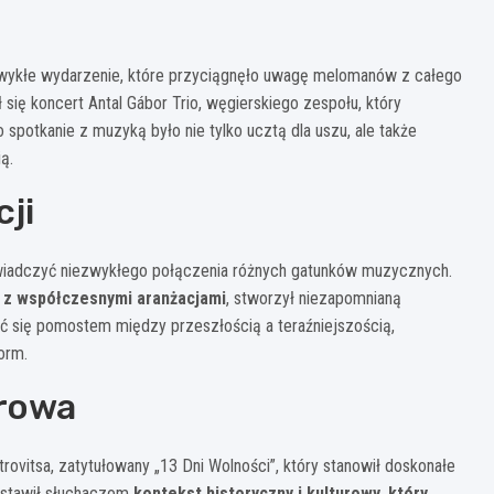
ezwykłe wydarzenie, które przyciągnęło uwagę melomanów z całego
ię koncert Antal Gábor Trio, węgierskiego zespołu, który
o spotkanie z muzyką było nie tylko ucztą dla uszu, ale także
ą.
cji
świadczyć niezwykłego połączenia różnych gatunków muzycznych.
w z współczesnymi aranżacjami
, stworzył niezapomnianą
ać się pomostem między przeszłością a teraźniejszością,
orm.
urowa
ovitsa, zatytułowany „13 Dni Wolności”, który stanowił doskonałe
edstawił słuchaczom
kontekst historyczny i kulturowy, który