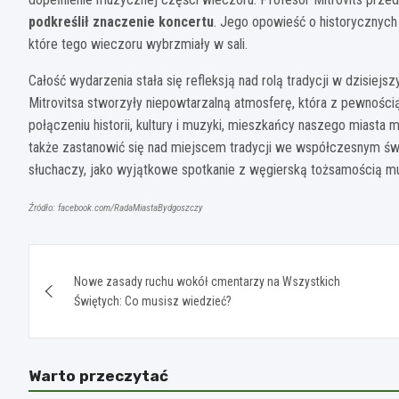
podkreślił znaczenie koncertu
. Jego opowieść o historycznyc
które tego wieczoru wybrzmiały w sali.
Całość wydarzenia stała się refleksją nad rolą tradycji w dzisiej
Mitrovitsa stworzyły niepowtarzalną atmosferę, która z pewności
połączeniu historii, kultury i muzyki, mieszkańcy naszego miasta m
także zastanowić się nad miejscem tradycji we współczesnym św
słuchaczy, jako wyjątkowe spotkanie z węgierską tożsamością m
Źródło: facebook.com/RadaMiastaBydgoszczy
Nawigacja
Nowe zasady ruchu wokół cmentarzy na Wszystkich
wpisu
Świętych: Co musisz wiedzieć?
Warto przeczytać