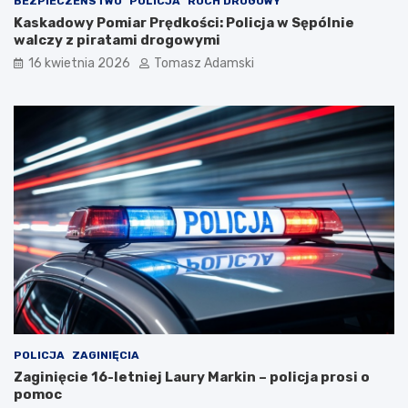
BEZPIECZEŃSTWO
POLICJA
RUCH DROGOWY
Kaskadowy Pomiar Prędkości: Policja w Sępólnie
walczy z piratami drogowymi
16 kwietnia 2026
Tomasz Adamski
POLICJA
ZAGINIĘCIA
Zaginięcie 16-letniej Laury Markin – policja prosi o
pomoc