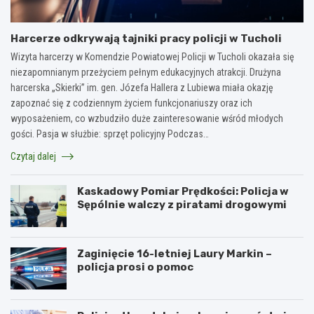
Harcerze odkrywają tajniki pracy policji w Tucholi
Wizyta harcerzy w Komendzie Powiatowej Policji w Tucholi okazała się
niezapomnianym przeżyciem pełnym edukacyjnych atrakcji. Drużyna
harcerska „Skierki” im. gen. Józefa Hallera z Lubiewa miała okazję
zapoznać się z codziennym życiem funkcjonariuszy oraz ich
wyposażeniem, co wzbudziło duże zainteresowanie wśród młodych
gości. Pasja w służbie: sprzęt policyjny Podczas…
Czytaj dalej
Kaskadowy Pomiar Prędkości: Policja w
Sępólnie walczy z piratami drogowymi
Zaginięcie 16-letniej Laury Markin –
policja prosi o pomoc