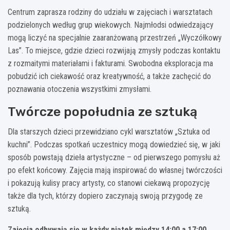
Centrum zaprasza rodziny do udziału w zajęciach i warsztatach
podzielonych według grup wiekowych. Najmłodsi odwiedzający
mogą liczyć na specjalnie zaaranżowaną przestrzeń „Wyczółkowy
Las”. To miejsce, gdzie dzieci rozwijają zmysły podczas kontaktu
z rozmaitymi materiałami i fakturami. Swobodna eksploracja ma
pobudzić ich ciekawość oraz kreatywność, a także zachęcić do
poznawania otoczenia wszystkimi zmysłami.
Twórcze popołudnia ze sztuką
Dla starszych dzieci przewidziano cykl warsztatów „Sztuka od
kuchni”. Podczas spotkań uczestnicy mogą dowiedzieć się, w jaki
sposób powstają dzieła artystyczne – od pierwszego pomysłu aż
po efekt końcowy. Zajęcia mają inspirować do własnej twórczości
i pokazują kulisy pracy artysty, co stanowi ciekawą propozycję
także dla tych, którzy dopiero zaczynają swoją przygodę ze
sztuką.
Zajęcia odbywają się w każdy piątek między 14:00 a 17:00
.