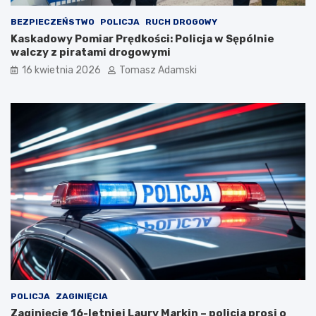
BEZPIECZEŃSTWO
POLICJA
RUCH DROGOWY
Kaskadowy Pomiar Prędkości: Policja w Sępólnie
walczy z piratami drogowymi
16 kwietnia 2026
Tomasz Adamski
POLICJA
ZAGINIĘCIA
Zaginięcie 16-letniej Laury Markin – policja prosi o