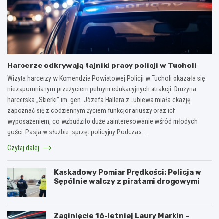
Harcerze odkrywają tajniki pracy policji w Tucholi
Wizyta harcerzy w Komendzie Powiatowej Policji w Tucholi okazała się
niezapomnianym przeżyciem pełnym edukacyjnych atrakcji. Drużyna
harcerska „Skierki” im. gen. Józefa Hallera z Lubiewa miała okazję
zapoznać się z codziennym życiem funkcjonariuszy oraz ich
wyposażeniem, co wzbudziło duże zainteresowanie wśród młodych
gości. Pasja w służbie: sprzęt policyjny Podczas…
Czytaj dalej
Kaskadowy Pomiar Prędkości: Policja w
Sępólnie walczy z piratami drogowymi
Zaginięcie 16-letniej Laury Markin –