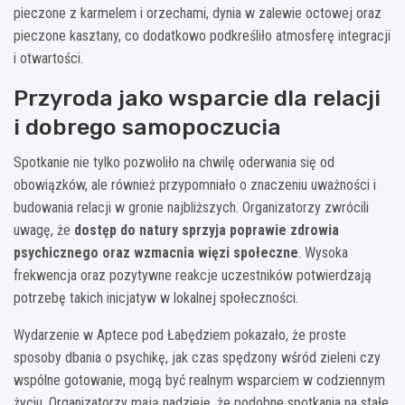
pieczone z karmelem i orzechami, dynia w zalewie octowej oraz
pieczone kasztany, co dodatkowo podkreśliło atmosferę integracji
i otwartości.
Przyroda jako wsparcie dla relacji
i dobrego samopoczucia
Spotkanie nie tylko pozwoliło na chwilę oderwania się od
obowiązków, ale również przypomniało o znaczeniu uważności i
budowania relacji w gronie najbliższych. Organizatorzy zwrócili
uwagę, że
dostęp do natury sprzyja poprawie zdrowia
psychicznego oraz wzmacnia więzi społeczne
. Wysoka
frekwencja oraz pozytywne reakcje uczestników potwierdzają
potrzebę takich inicjatyw w lokalnej społeczności.
Wydarzenie w Aptece pod Łabędziem pokazało, że proste
sposoby dbania o psychikę, jak czas spędzony wśród zieleni czy
wspólne gotowanie, mogą być realnym wsparciem w codziennym
życiu. Organizatorzy mają nadzieję, że podobne spotkania na stałe