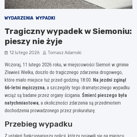
WYDARZENIA
WYPADKI
Tragiczny wypadek w Siemoniu:
pieszy nie żyje
12 lutego 2026
Tomasz Adamski
Wczoraj, 11 lutego 2026 roku, w miejscowości Siemoń w gminie
Zławieś Wielka, doszło do tragicznego zdarzenia drogowego,
które miało miejsce tuż przed godziną 18:00.
Na jezdni zginął
66-letni mężczyzna
, a szczegóły tego dramatycznego wypadku
wciąż są badane przez organy ścigania.
Śmierć pieszego była
natychmiastowa
, a okoliczności zdarzenia są przedmiotem
dochodzenia prowadzonego przez prokuraturę.
Przebieg wypadku
Z ustaleń funkcjonariuszy policji, którzy pojawili się na miejscu