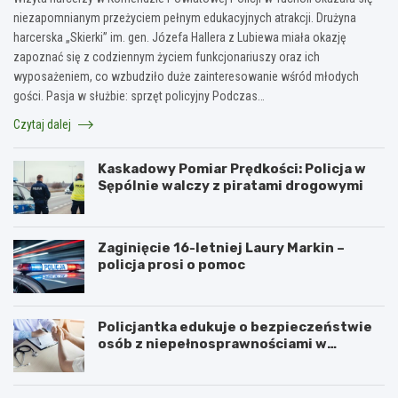
niezapomnianym przeżyciem pełnym edukacyjnych atrakcji. Drużyna
harcerska „Skierki” im. gen. Józefa Hallera z Lubiewa miała okazję
zapoznać się z codziennym życiem funkcjonariuszy oraz ich
wyposażeniem, co wzbudziło duże zainteresowanie wśród młodych
gości. Pasja w służbie: sprzęt policyjny Podczas…
Czytaj dalej
Kaskadowy Pomiar Prędkości: Policja w
Sępólnie walczy z piratami drogowymi
Zaginięcie 16-letniej Laury Markin –
policja prosi o pomoc
Policjantka edukuje o bezpieczeństwie
osób z niepełnosprawnościami w
Golubiu-Dobrzyniu