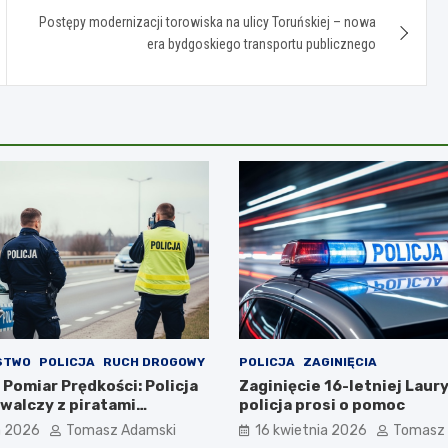
Postępy modernizacji torowiska na ulicy Toruńskiej – nowa
era bydgoskiego transportu publicznego
STWO
POLICJA
RUCH DROGOWY
POLICJA
ZAGINIĘCIA
Pomiar Prędkości: Policja
Zaginięcie 16-letniej Laury
walczy z piratami
policja prosi o pomoc
a 2026
Tomasz Adamski
16 kwietnia 2026
Tomasz 