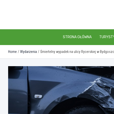
Skip
to
content
STRONA GŁÓWNA
TURYST
Home
Wydarzenia
Śmiertelny wypadek na ulicy Rycerskiej w Bydgos