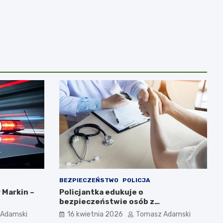
BEZPIECZEŃSTWO
POLICJA
 Markin –
Policjantka edukuje o
bezpieczeństwie osób z
niepełnosprawnościami w Golubiu-
Adamski
16 kwietnia 2026
Tomasz Adamski
Dobrzyniu