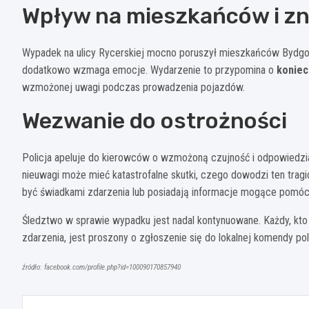
Wpływ na mieszkańców i zn
Wypadek na ulicy Rycerskiej mocno poruszył mieszkańców Bydgos
dodatkowo wzmaga emocje. Wydarzenie to przypomina o
koniec
wzmożonej uwagi podczas prowadzenia pojazdów.
Wezwanie do ostrożności
Policja apeluje do kierowców o wzmożoną czujność i odpowiedzi
nieuwagi może mieć katastrofalne skutki, czego dowodzi ten trag
być świadkami zdarzenia lub posiadają informacje mogące pomó
Śledztwo w sprawie wypadku jest nadal kontynuowane. Każdy, kto 
zdarzenia, jest proszony o zgłoszenie się do lokalnej komendy poli
źródło: facebook.com/profile.php?id=100090170857940
Nawigacja