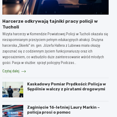
Harcerze odkrywają tajniki pracy policji w
Tucholi
Wizyta harcerzy w Komendzie Powiatowej Policji w Tucholi okazała się
niezapomnianym przeżyciem pełnym edukacyjnych atrakcji. Drużyna
harcerska „Skierki” im. gen. Józefa Hallera z Lubiewa miała okazję
zapoznać się z codziennym życiem funkcjonariuszy oraz ich
wyposażeniem, co wzbudziło duże zainteresowanie wśród młodych
gości. Pasja w służbie: sprzęt policyjny Podczas…
Czytaj dalej
Kaskadowy Pomiar Prędkości: Policja w
Sępólnie walczy z piratami drogowymi
Zaginięcie 16-letniej Laury Markin –
policja prosi o pomoc