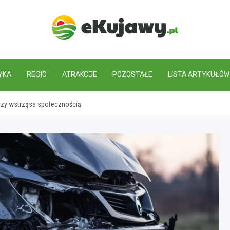
ekujawy.pl
YKA
REGIO
ATRAKCJE
POZOSTAŁE
LISTA ARTYKUŁÓW
zczy wstrząsa społecznością