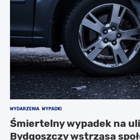
WYDARZENIA
WYPADKI
Śmiertelny wypadek na uli
Bydgoszczy wstrząsa spo