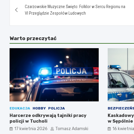
Czarżowskie Muzyczne Święto: Folklor w Sercu Regionu na
wpisu
VI Przeglądzie Zespołów Ludowych
Warto przeczytać
EDUKACJA
HOBBY
POLICJA
BEZPIECZEŃ
Harcerze odkrywają tajniki pracy
Kaskadowy 
policji w Tucholi
w Sępólnie 
drogowymi
17 kwietnia 2026
Tomasz Adamski
16 kwietni