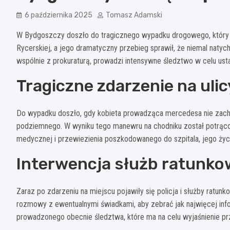
6 października 2025
Tomasz Adamski
W Bydgoszczy doszło do tragicznego wypadku drogowego, który ws
Rycerskiej, a jego dramatyczny przebieg sprawił, że niemal natych
wspólnie z prokuraturą, prowadzi intensywne śledztwo w celu ustal
Tragiczne zdarzenie na ulic
Do wypadku doszło, gdy kobieta prowadząca mercedesa nie zacho
podziemnego. W wyniku tego manewru na chodniku został potrącon
medycznej i przewiezienia poszkodowanego do szpitala, jego życia
Interwencja służb ratunk
Zaraz po zdarzeniu na miejscu pojawiły się policja i służby ratun
rozmowy z ewentualnymi świadkami, aby zebrać jak najwięcej in
prowadzonego obecnie śledztwa, które ma na celu wyjaśnienie przy