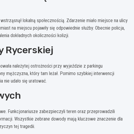
trząsnął lokalną społecznością. Zdarzenie miało miejsce na ulicy
miast na miejscu pojawiły się odpowiednie służby. Obecnie policja,
enia dokładnych okoliczności kolizji.
y Rycerskiej
wała należytej ostrożności przy wyjeździe z parkingu
y mężczyzna, który tam leżał. Pomimo szybkiej interwencji
 nie udało się uratować.
owych
kowe. Funkcjonariusze zabezpieczyli teren oraz przeprowadzili
formacji. Wszystkie zebrane dowody mają kluczowe znaczenie dla
czyn tej tragedii.