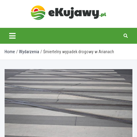
Skip
to
content
ekujawy.pl
Home
Wydarzenia
Śmiertelny wypadek drogowy w Arianach