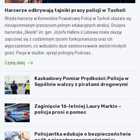
Harcerze odkrywają tajniki pracy policji w Tucholi
Wizyta harcerzy w Komendzie Powiatowej Policji w Tucholi okazała się
niezapomnianym przeżyciem pełnym edukacyjnych atrakcji. Drużyna
harcerska „Skierki” im. gen. Józefa Hallera z Lubiewa miała okazję
zapoznać się z codziennym życiem funkcjonariuszy oraz ich
wyposażeniem, co wzbudziło duże zainteresowanie wśród młodych
gości. Pasja w służbie: sprzęt policyjny Podczas…
Czytaj dalej
Kaskadowy Pomiar Prędkości: Policja w
Sępólnie walczy z piratami drogowymi
Zaginięcie 16-letniej Laury Markin –
policja prosi o pomoc
Policjantka edukuje o bezpieczeństwie
osób z niepełnosprawnościami w