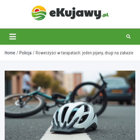
Skip
to
content
ekujawy.pl
Home
Policja
Rowerzyści w tarapatach: jeden pijany, drugi na zakazie