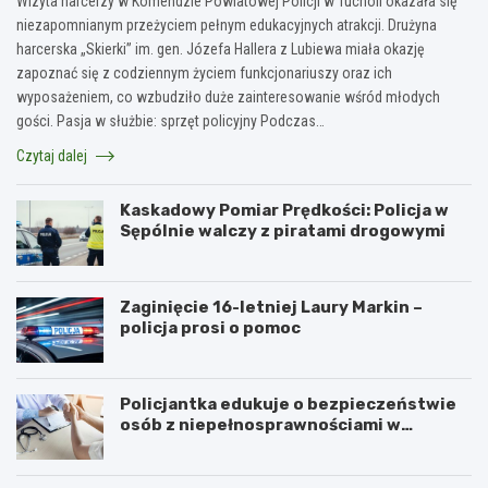
Wizyta harcerzy w Komendzie Powiatowej Policji w Tucholi okazała się
niezapomnianym przeżyciem pełnym edukacyjnych atrakcji. Drużyna
harcerska „Skierki” im. gen. Józefa Hallera z Lubiewa miała okazję
zapoznać się z codziennym życiem funkcjonariuszy oraz ich
wyposażeniem, co wzbudziło duże zainteresowanie wśród młodych
gości. Pasja w służbie: sprzęt policyjny Podczas…
Czytaj dalej
Kaskadowy Pomiar Prędkości: Policja w
Sępólnie walczy z piratami drogowymi
Zaginięcie 16-letniej Laury Markin –
policja prosi o pomoc
Policjantka edukuje o bezpieczeństwie
osób z niepełnosprawnościami w
Golubiu-Dobrzyniu