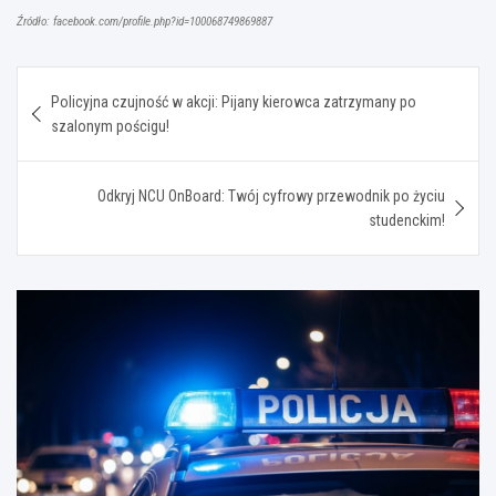
Źródło: facebook.com/profile.php?id=100068749869887
Nawigacja
Policyjna czujność w akcji: Pijany kierowca zatrzymany po
wpisu
szalonym pościgu!
Odkryj NCU OnBoard: Twój cyfrowy przewodnik po życiu
studenckim!