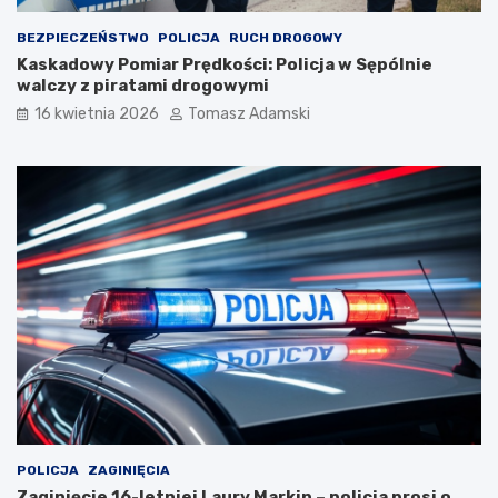
BEZPIECZEŃSTWO
POLICJA
RUCH DROGOWY
Kaskadowy Pomiar Prędkości: Policja w Sępólnie
walczy z piratami drogowymi
16 kwietnia 2026
Tomasz Adamski
POLICJA
ZAGINIĘCIA
Zaginięcie 16-letniej Laury Markin – policja prosi o