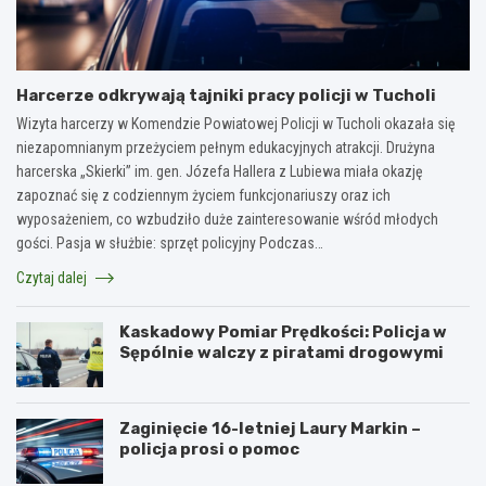
Harcerze odkrywają tajniki pracy policji w Tucholi
Wizyta harcerzy w Komendzie Powiatowej Policji w Tucholi okazała się
niezapomnianym przeżyciem pełnym edukacyjnych atrakcji. Drużyna
harcerska „Skierki” im. gen. Józefa Hallera z Lubiewa miała okazję
zapoznać się z codziennym życiem funkcjonariuszy oraz ich
wyposażeniem, co wzbudziło duże zainteresowanie wśród młodych
gości. Pasja w służbie: sprzęt policyjny Podczas…
Czytaj dalej
Kaskadowy Pomiar Prędkości: Policja w
Sępólnie walczy z piratami drogowymi
Zaginięcie 16-letniej Laury Markin –
policja prosi o pomoc