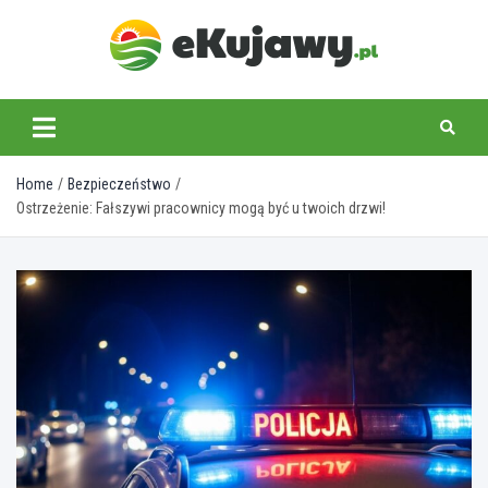
Skip
to
content
ekujawy.pl
Home
Bezpieczeństwo
Ostrzeżenie: Fałszywi pracownicy mogą być u twoich drzwi!