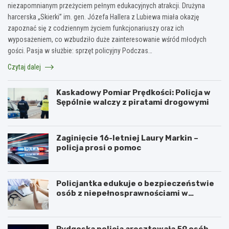
niezapomnianym przeżyciem pełnym edukacyjnych atrakcji. Drużyna
harcerska „Skierki” im. gen. Józefa Hallera z Lubiewa miała okazję
zapoznać się z codziennym życiem funkcjonariuszy oraz ich
wyposażeniem, co wzbudziło duże zainteresowanie wśród młodych
gości. Pasja w służbie: sprzęt policyjny Podczas…
Czytaj dalej
Kaskadowy Pomiar Prędkości: Policja w
Sępólnie walczy z piratami drogowymi
Zaginięcie 16-letniej Laury Markin –
policja prosi o pomoc
Policjantka edukuje o bezpieczeństwie
osób z niepełnosprawnościami w
Golubiu-Dobrzyniu
Bydgoska policja aresztowała 59 osób