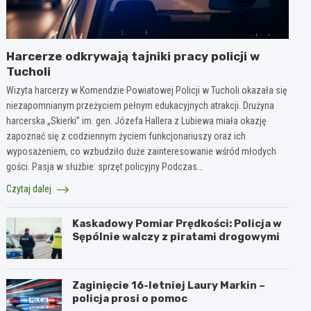
Harcerze odkrywają tajniki pracy policji w
Tucholi
Wizyta harcerzy w Komendzie Powiatowej Policji w Tucholi okazała się
niezapomnianym przeżyciem pełnym edukacyjnych atrakcji. Drużyna
harcerska „Skierki” im. gen. Józefa Hallera z Lubiewa miała okazję
zapoznać się z codziennym życiem funkcjonariuszy oraz ich
wyposażeniem, co wzbudziło duże zainteresowanie wśród młodych
gości. Pasja w służbie: sprzęt policyjny Podczas…
Czytaj dalej
Kaskadowy Pomiar Prędkości: Policja w
Sępólnie walczy z piratami drogowymi
Zaginięcie 16-letniej Laury Markin –
policja prosi o pomoc