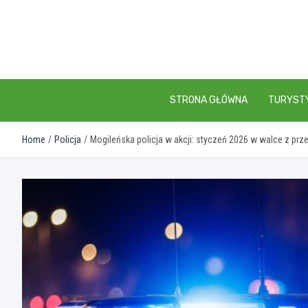
Skip
to
content
STRONA GŁÓWNA
TURYST
Home
Policja
Mogileńska policja w akcji: styczeń 2026 w walce z pr