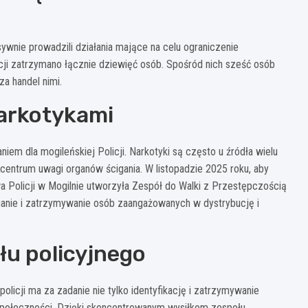
sywnie prowadzili działania mające na celu ograniczenie
kcji zatrzymano łącznie dziewięć osób. Spośród nich sześć osób
za handel nimi.
narkotykami
m dla mogileńskiej Policji. Narkotyki są często u źródła wielu
centrum uwagi organów ścigania. W listopadzie 2025 roku, aby
 Policji w Mogilnie utworzyła Zespół do Walki z Przestępczością
ganie i zatrzymywanie osób zaangażowanych w dystrybucję i
łu policyjnego
licji ma za zadanie nie tylko identyfikację i zatrzymywanie
społeczności. Dzięki skoncentrowanym wysiłkom zespołu,