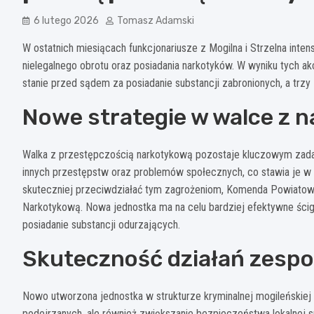
6 lutego 2026
Tomasz Adamski
W ostatnich miesiącach funkcjonariusze z Mogilna i Strzelna inten
nielegalnego obrotu oraz posiadania narkotyków. W wyniku tych a
stanie przed sądem za posiadanie substancji zabronionych, a trzy 
Nowe strategie w walce z 
Walka z przestępczością narkotykową pozostaje kluczowym zadanie
innych przestępstw oraz problemów społecznych, co stawia je w 
skuteczniej przeciwdziałać tym zagrożeniom, Komenda Powiatowa
Narkotykową. Nowa jednostka ma na celu bardziej efektywne ści
posiadanie substancji odurzających.
Skuteczność działań zespo
Nowo utworzona jednostka w strukturze kryminalnej mogileńskiej po
podejrzanych, ale również zwiększanie bezpieczeństwa lokalnej 