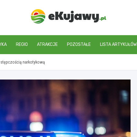
ekujawy.pl
YKA
REGIO
ATRAKCJE
POZOSTAŁE
LISTA ARTYKUŁÓW
zestępczością narkotykową