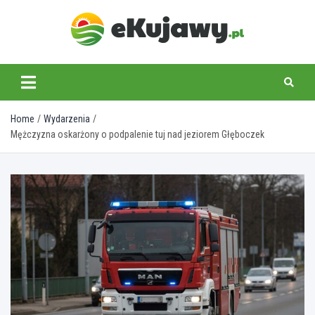
Skip
to
content
ekujawy.pl
Home
Wydarzenia
Mężczyzna oskarżony o podpalenie tuj nad jeziorem Głęboczek