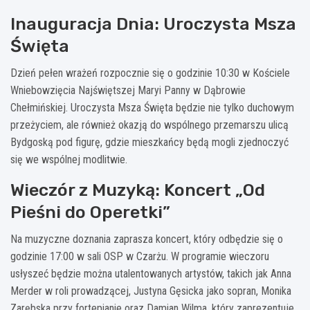
Inauguracja Dnia: Uroczysta Msza
Święta
Dzień pełen wrażeń rozpocznie się o godzinie 10:30 w Kościele
Wniebowzięcia Najświętszej Maryi Panny w Dąbrowie
Chełmińskiej. Uroczysta Msza Święta będzie nie tylko duchowym
przeżyciem, ale również okazją do wspólnego przemarszu ulicą
Bydgoską pod figurę, gdzie mieszkańcy będą mogli zjednoczyć
się we wspólnej modlitwie.
Wieczór z Muzyką: Koncert „Od
Pieśni do Operetki”
Na muzyczne doznania zaprasza koncert, który odbędzie się o
godzinie 17:00 w sali OSP w Czarżu. W programie wieczoru
usłyszeć będzie można utalentowanych artystów, takich jak Anna
Merder w roli prowadzącej, Justyna Gęsicka jako sopran, Monika
Zarębska przy fortepianie oraz Damian Wilma, który zaprezentuje