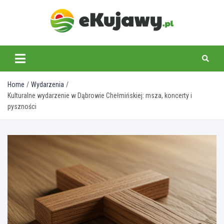
Skip
to
content
ekujawy.pl
Home
Wydarzenia
Kulturalne wydarzenie w Dąbrowie Chełmińskiej: msza, koncerty i
pyszności