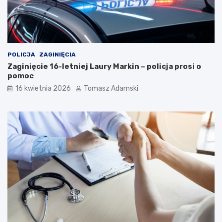
POLICJA
ZAGINIĘCIA
Zaginięcie 16-letniej Laury Markin – policja prosi o
pomoc
16 kwietnia 2026
Tomasz Adamski