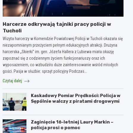
Harcerze odkrywają tajniki pracy policji w
Tucholi
Wizyta harcerzy w Komendzie Powiatowej Policji w Tucholi okazała się
niezapomnianym przeżyciem pełnym edukacyjnych atrakcji. Drużyna
harcerska „Skierki” im. gen. Józefa Hallera z Lubiewa miała okazję
zapoznać się z codziennym życiem funkcjonariuszy oraz ich
wyposażeniem, co wzbudziło duże zainteresowanie wśród młodych
gości. Pasja w służbie: sprzęt policyjny Podczas…
Czytaj dalej
Kaskadowy Pomiar Prędkości: Policja w
Sępólnie walczy z piratami drogowymi
Zaginięcie 16-letniej Laury Markin –
policja prosi o pomoc