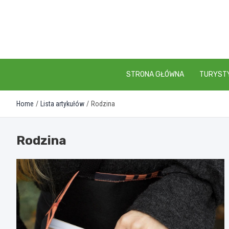
Skip
to
content
STRONA GŁÓWNA
TURYST
Home
Lista artykułów
Rodzina
Rodzina