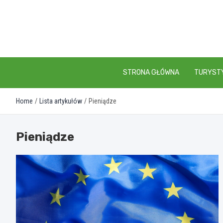
Skip
to
content
STRONA GŁÓWNA
TURYST
Home
Lista artykułów
Pieniądze
Pieniądze