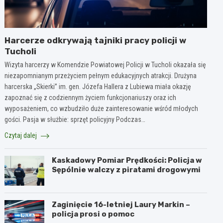
Harcerze odkrywają tajniki pracy policji w
Tucholi
Wizyta harcerzy w Komendzie Powiatowej Policji w Tucholi okazała się
niezapomnianym przeżyciem pełnym edukacyjnych atrakcji. Drużyna
harcerska „Skierki” im. gen. Józefa Hallera z Lubiewa miała okazję
zapoznać się z codziennym życiem funkcjonariuszy oraz ich
wyposażeniem, co wzbudziło duże zainteresowanie wśród młodych
gości. Pasja w służbie: sprzęt policyjny Podczas…
Czytaj dalej
Kaskadowy Pomiar Prędkości: Policja w
Sępólnie walczy z piratami drogowymi
Zaginięcie 16-letniej Laury Markin –
policja prosi o pomoc