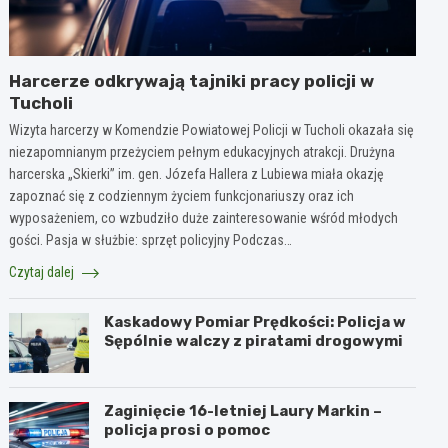
Harcerze odkrywają tajniki pracy policji w
Tucholi
Wizyta harcerzy w Komendzie Powiatowej Policji w Tucholi okazała się
niezapomnianym przeżyciem pełnym edukacyjnych atrakcji. Drużyna
harcerska „Skierki” im. gen. Józefa Hallera z Lubiewa miała okazję
zapoznać się z codziennym życiem funkcjonariuszy oraz ich
wyposażeniem, co wzbudziło duże zainteresowanie wśród młodych
gości. Pasja w służbie: sprzęt policyjny Podczas…
Czytaj dalej
Kaskadowy Pomiar Prędkości: Policja w
Sępólnie walczy z piratami drogowymi
Zaginięcie 16-letniej Laury Markin –
policja prosi o pomoc