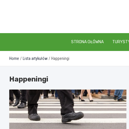
Skip
to
content
STRONA GŁÓWNA
TURYST
Home
Lista artykułów
Happeningi
Happeningi