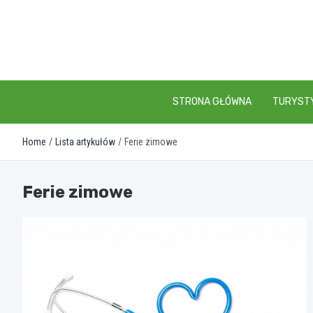
Skip
to
content
STRONA GŁÓWNA
TURYST
Home
Lista artykułów
Ferie zimowe
Ferie zimowe