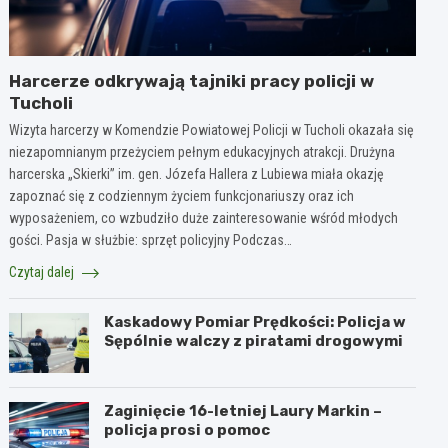
Harcerze odkrywają tajniki pracy policji w
Tucholi
Wizyta harcerzy w Komendzie Powiatowej Policji w Tucholi okazała się
niezapomnianym przeżyciem pełnym edukacyjnych atrakcji. Drużyna
harcerska „Skierki” im. gen. Józefa Hallera z Lubiewa miała okazję
zapoznać się z codziennym życiem funkcjonariuszy oraz ich
wyposażeniem, co wzbudziło duże zainteresowanie wśród młodych
gości. Pasja w służbie: sprzęt policyjny Podczas…
Czytaj dalej
Kaskadowy Pomiar Prędkości: Policja w
Sępólnie walczy z piratami drogowymi
Zaginięcie 16-letniej Laury Markin –
policja prosi o pomoc