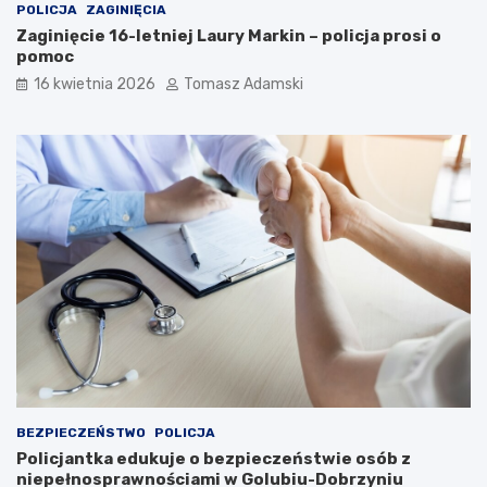
POLICJA
ZAGINIĘCIA
Zaginięcie 16-letniej Laury Markin – policja prosi o
pomoc
16 kwietnia 2026
Tomasz Adamski
BEZPIECZEŃSTWO
POLICJA
Policjantka edukuje o bezpieczeństwie osób z
niepełnosprawnościami w Golubiu-Dobrzyniu