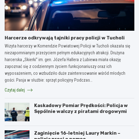
Harcerze odkrywają tajniki pracy policji w Tucholi
Wizyta harcerzy w Komendzie Powiatowej Policji w Tucholi okazała się
niezapomnianym przeżyciem pełnym edukacyjnych atrakcji. Drużyna
harcerska „Skierki” im. gen. Józefa Hallera z Lubiewa miała okazję
zapoznać się z codziennym życiem funkcjonariuszy oraz ich
wyposażeniem, co wzbudziło duże zainteresowanie wśród młodych
gości. Pasja w służbie: sprzęt policyjny Podczas…
Czytaj dalej
Kaskadowy Pomiar Prędkości: Policja w
Sępólnie walczy z piratami drogowymi
Zaginięcie 16-letniej Laury Markin –
policja prosi o pomoc