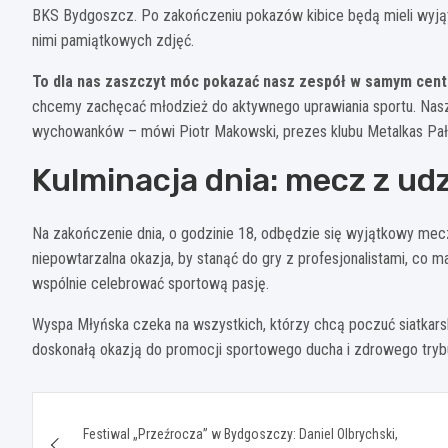
BKS Bydgoszcz. Po zakończeniu pokazów kibice będą mieli wyjąt
nimi pamiątkowych zdjęć.
To dla nas zaszczyt móc pokazać nasz zespół w samym cen
chcemy zachęcać młodzież do aktywnego uprawiania sportu. Nasz
wychowanków – mówi Piotr Makowski, prezes klubu Metalkas Pał
Kulminacja dnia: mecz z ud
Na zakończenie dnia, o godzinie 18, odbędzie się wyjątkowy mecz
niepowtarzalna okazja, by stanąć do gry z profesjonalistami, co m
wspólnie celebrować sportową pasję.
Wyspa Młyńska czeka na wszystkich, którzy chcą poczuć siatkarsk
doskonałą okazją do promocji sportowego ducha i zdrowego tryb
Nawigacja
Festiwal „Przeźrocza” w Bydgoszczy: Daniel Olbrychski,