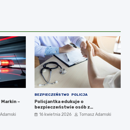
BEZPIECZEŃSTWO
POLICJA
 Markin –
Policjantka edukuje o
bezpieczeństwie osób z
niepełnosprawnościami w Golubiu-
Adamski
16 kwietnia 2026
Tomasz Adamski
Dobrzyniu