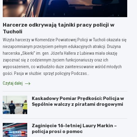
Harcerze odkrywają tajniki pracy policji w
Tucholi
Wizyta harcerzy w Komendzie Powiatowej Policji w Tucholi okazała się
niezapomnianym przeżyciem pełnym edukacyjnych atrakcji. Drużyna
harcerska „Skierki” im. gen. Józefa Hallera z Lubiewa miała okazję
zapoznać się z codziennym życiem funkcjonariuszy oraz ich
wyposażeniem, co wzbudziło duże zainteresowanie wśród młodych
gości. Pasja w służbie: sprzęt policyjny Podczas…
Czytaj dalej
Kaskadowy Pomiar Prędkości: Policja w
Sępólnie walczy z piratami drogowymi
Zaginięcie 16-letniej Laury Markin –
policja prosi o pomoc