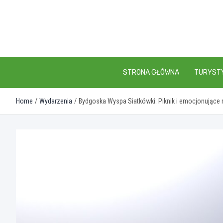
Skip
to
content
STRONA GŁÓWNA
TURYST
Home
Wydarzenia
Bydgoska Wyspa Siatkówki: Piknik i emocjonujące m