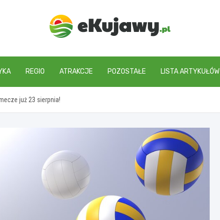
ekujawy.pl
YKA
REGIO
ATRAKCJE
POZOSTAŁE
LISTA ARTYKUŁÓW
ecze już 23 sierpnia!