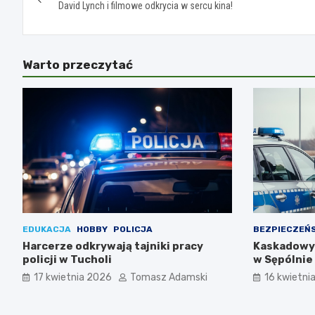
wpisu
David Lynch i filmowe odkrycia w sercu kina!
Warto przeczytać
EDUKACJA
HOBBY
POLICJA
BEZPIECZEŃ
Harcerze odkrywają tajniki pracy
Kaskadowy 
policji w Tucholi
w Sępólnie 
drogowymi
17 kwietnia 2026
Tomasz Adamski
16 kwietni