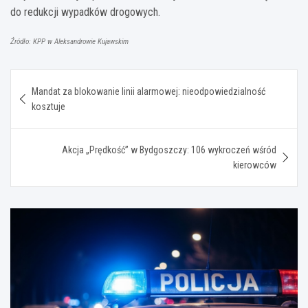
do redukcji wypadków drogowych.
Źródło: KPP w Aleksandrowie Kujawskim
Nawigacja
Mandat za blokowanie linii alarmowej: nieodpowiedzialność
wpisu
kosztuje
Akcja „Prędkość” w Bydgoszczy: 106 wykroczeń wśród
kierowców