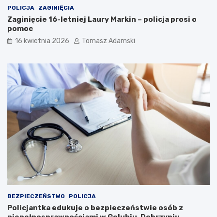
POLICJA
ZAGINIĘCIA
Zaginięcie 16-letniej Laury Markin – policja prosi o
pomoc
16 kwietnia 2026
Tomasz Adamski
BEZPIECZEŃSTWO
POLICJA
Policjantka edukuje o bezpieczeństwie osób z
niepełnosprawnościami w Golubiu-Dobrzyniu