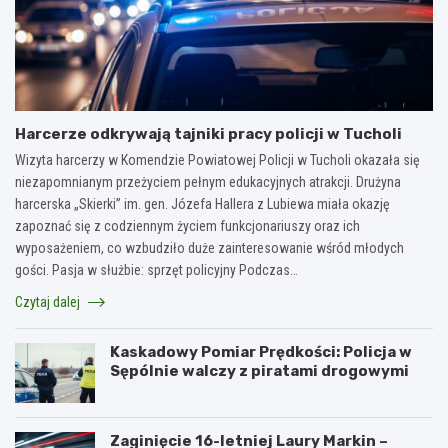
Harcerze odkrywają tajniki pracy policji w Tucholi
Wizyta harcerzy w Komendzie Powiatowej Policji w Tucholi okazała się
niezapomnianym przeżyciem pełnym edukacyjnych atrakcji. Drużyna
harcerska „Skierki” im. gen. Józefa Hallera z Lubiewa miała okazję
zapoznać się z codziennym życiem funkcjonariuszy oraz ich
wyposażeniem, co wzbudziło duże zainteresowanie wśród młodych
gości. Pasja w służbie: sprzęt policyjny Podczas…
Czytaj dalej
Kaskadowy Pomiar Prędkości: Policja w
Sępólnie walczy z piratami drogowymi
Zaginięcie 16-letniej Laury Markin –