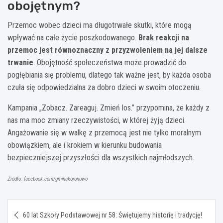
obojętnym?
Przemoc wobec dzieci ma długotrwałe skutki, które mogą
wpływać na całe życie poszkodowanego.
Brak reakcji na
przemoc jest równoznaczny z przyzwoleniem na jej dalsze
trwanie
. Obojętność społeczeństwa może prowadzić do
pogłębiania się problemu, dlatego tak ważne jest, by każda osoba
czuła się odpowiedzialna za dobro dzieci w swoim otoczeniu.
Kampania „Zobacz. Zareaguj. Zmień los.” przypomina, że każdy z
nas ma moc zmiany rzeczywistości, w której żyją dzieci.
Angażowanie się w walkę z przemocą jest nie tylko moralnym
obowiązkiem, ale i krokiem w kierunku budowania
bezpieczniejszej przyszłości dla wszystkich najmłodszych.
Źródło: facebook.com/gminakoronowo
Nawigacja
60 lat Szkoły Podstawowej nr 58: Świętujemy historię i tradycję!
wpisu