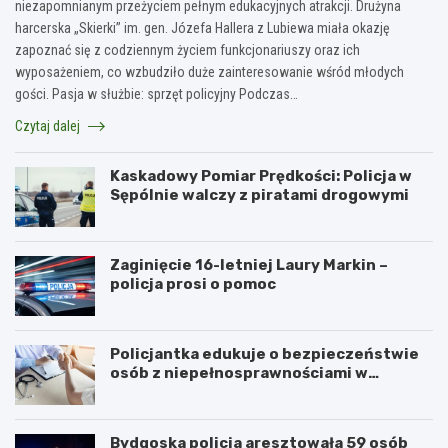
niezapomnianym przeżyciem pełnym edukacyjnych atrakcji. Drużyna
harcerska „Skierki” im. gen. Józefa Hallera z Lubiewa miała okazję
zapoznać się z codziennym życiem funkcjonariuszy oraz ich
wyposażeniem, co wzbudziło duże zainteresowanie wśród młodych
gości. Pasja w służbie: sprzęt policyjny Podczas…
Czytaj dalej
Kaskadowy Pomiar Prędkości: Policja w
Sępólnie walczy z piratami drogowymi
Zaginięcie 16-letniej Laury Markin –
policja prosi o pomoc
Policjantka edukuje o bezpieczeństwie
osób z niepełnosprawnościami w
Golubiu-Dobrzyniu
Bydgoska policja aresztowała 59 osób