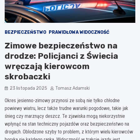
BEZPIECZEŃSTWO
PRAWIDŁOWA WIDOCZNOŚĆ
Zimowe bezpieczeństwo na
drodze: Policjanci z Świecia
wręczają kierowcom
skrobaczki
23 listopada 2025
Tomasz Adamski
Okres jesienno-zimowy przynosi ze sobą nie tylko chłodne
powiewy wiatru, lecz także trudne warunki pogodowe, takie jak
śnieg czy marznący deszcz. Te zjawiska mogą niekorzystnie
wpłynąć na stan techniczny pojazdów oraz bezpieczeństwo na
drogach. Oblodzone szyby to problem, z którym wielu kierowców
boryka się każdego ranka. Widoczność w trakcie jazdy jest