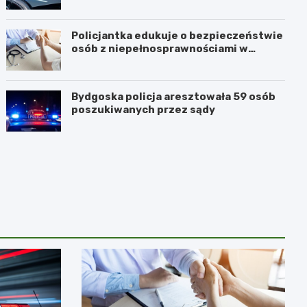
Policjantka edukuje o bezpieczeństwie
osób z niepełnosprawnościami w
Golubiu-Dobrzyniu
Bydgoska policja aresztowała 59 osób
poszukiwanych przez sądy