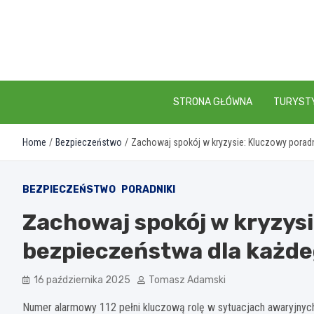
Skip
to
content
STRONA GŁÓWNA
TURYST
Home
Bezpieczeństwo
Zachowaj spokój w kryzysie: Kluczowy porad
BEZPIECZEŃSTWO
PORADNIKI
Zachowaj spokój w kryzys
bezpieczeństwa dla każd
16 października 2025
Tomasz Adamski
Numer alarmowy 112 pełni kluczową rolę w sytuacjach awaryjnych