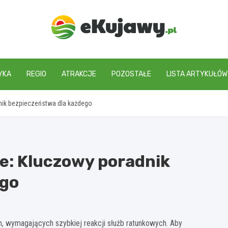
ekujawy.pl
YKA
REGIO
ATRAKCJE
POZOSTAŁE
LISTA ARTYKUŁÓW
nik bezpieczeństwa dla każdego
ie: Kluczowy poradnik
ego
, wymagających szybkiej reakcji służb ratunkowych. Aby