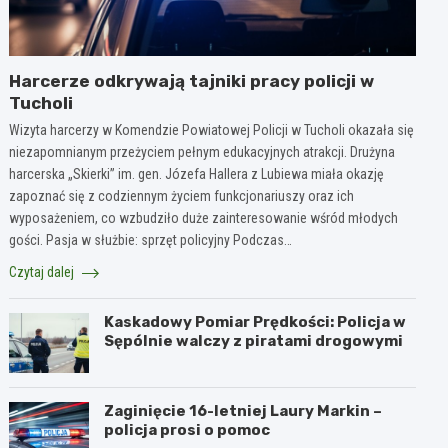
Harcerze odkrywają tajniki pracy policji w
Tucholi
Wizyta harcerzy w Komendzie Powiatowej Policji w Tucholi okazała się
niezapomnianym przeżyciem pełnym edukacyjnych atrakcji. Drużyna
harcerska „Skierki” im. gen. Józefa Hallera z Lubiewa miała okazję
zapoznać się z codziennym życiem funkcjonariuszy oraz ich
wyposażeniem, co wzbudziło duże zainteresowanie wśród młodych
gości. Pasja w służbie: sprzęt policyjny Podczas…
Czytaj dalej
Kaskadowy Pomiar Prędkości: Policja w
Sępólnie walczy z piratami drogowymi
Zaginięcie 16-letniej Laury Markin –
policja prosi o pomoc