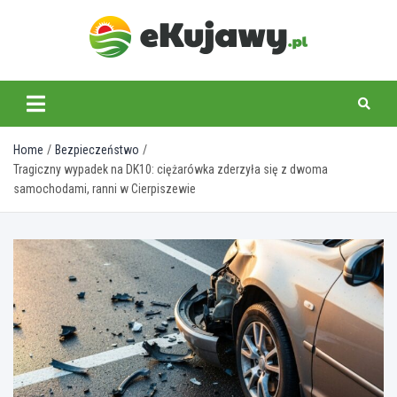
Skip
to
content
ekujawy.pl
Home
Bezpieczeństwo
Tragiczny wypadek na DK10: ciężarówka zderzyła się z dwoma
samochodami, ranni w Cierpiszewie