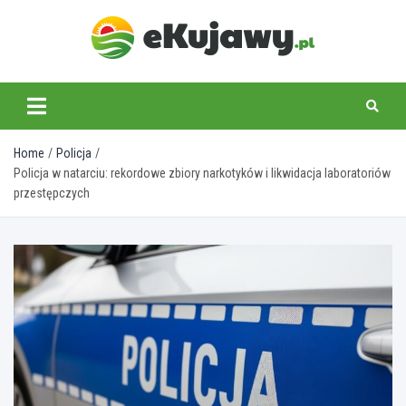
Skip
to
content
ekujawy.pl
Home
Policja
Policja w natarciu: rekordowe zbiory narkotyków i likwidacja laboratoriów
przestępczych