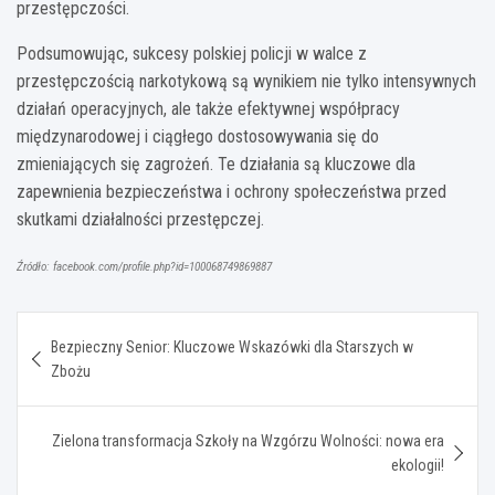
przestępczości.
Podsumowując, sukcesy polskiej policji w walce z
przestępczością narkotykową są wynikiem nie tylko intensywnych
działań operacyjnych, ale także efektywnej współpracy
międzynarodowej i ciągłego dostosowywania się do
zmieniających się zagrożeń. Te działania są kluczowe dla
zapewnienia bezpieczeństwa i ochrony społeczeństwa przed
skutkami działalności przestępczej.
Źródło: facebook.com/profile.php?id=100068749869887
Nawigacja
Bezpieczny Senior: Kluczowe Wskazówki dla Starszych w
wpisu
Zbożu
Zielona transformacja Szkoły na Wzgórzu Wolności: nowa era
ekologii!