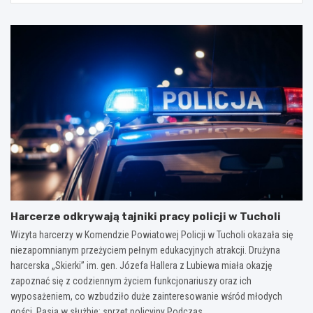
Harcerze odkrywają tajniki pracy policji w Tucholi
Wizyta harcerzy w Komendzie Powiatowej Policji w Tucholi okazała się
niezapomnianym przeżyciem pełnym edukacyjnych atrakcji. Drużyna
harcerska „Skierki” im. gen. Józefa Hallera z Lubiewa miała okazję
zapoznać się z codziennym życiem funkcjonariuszy oraz ich
wyposażeniem, co wzbudziło duże zainteresowanie wśród młodych
gości. Pasja w służbie: sprzęt policyjny Podczas…