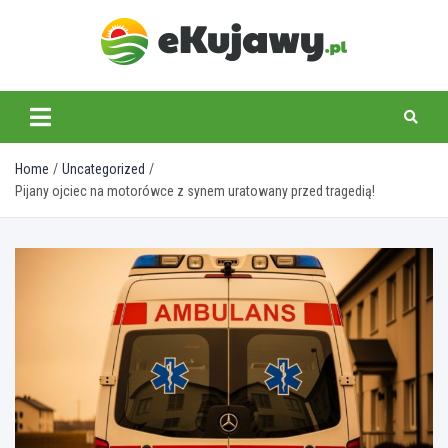
Skip
to
content
ekujawy.pl
Home
Uncategorized
Pijany ojciec na motorówce z synem uratowany przed tragedią!