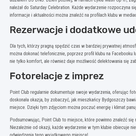
należał do Saturday Celebration. Każde wydarzenie rozpoczyna s
informacje i aktualności można znaleźć na profilach klubu w medi
Rezerwacje i dodatkowe ud
Dla tych, którzy pragną spędzić czas w bardziej prywatnej atmosf
można dokonać telefonicznie, poprzez profil klubu na Facebooku 
nie tylko komfort, ale również daje możliwość delektowania się z
Fotorelacje z imprez
Point Club regularnie dokumentuje swoje wydarzenia, oferując foto
doskonała okazja, by zobaczyć, jak mieszkańcy Bydgoszczy bawią
miejsce. Dzięki tym zdjęciom można poczuć energię i klimat pan
Podsumowując, Point Club to miejsce, które powinno znaleźć się
Niezależnie od okazji, każde wydarzenie w tym klubie obiecuje n
odwiedzenia tego wyjątkowego miejsca!