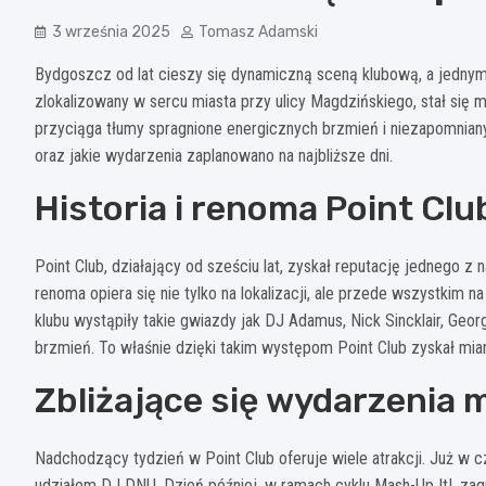
3 września 2025
Tomasz Adamski
Bydgoszcz od lat cieszy się dynamiczną sceną klubową, a jednym z
zlokalizowany w sercu miasta przy ulicy Magdzińskiego, stał się
przyciąga tłumy spragnione energicznych brzmień i niezapomnian
oraz jakie wydarzenia zaplanowano na najbliższe dni.
Historia i renoma Point Clu
Point Club, działający od sześciu lat, zyskał reputację jednego 
renoma opiera się nie tylko na lokalizacji, ale przede wszystkim n
klubu wystąpiły takie gwiazdy jak DJ Adamus, Nick Sincklair, Geo
brzmień. To właśnie dzięki takim występom Point Club zyskał mi
Zbliżające się wydarzenia
Nadchodzący tydzień w Point Club oferuje wiele atrakcji. Już w c
udziałem DJ DNU. Dzień później, w ramach cyklu Mash-Up It!, zag