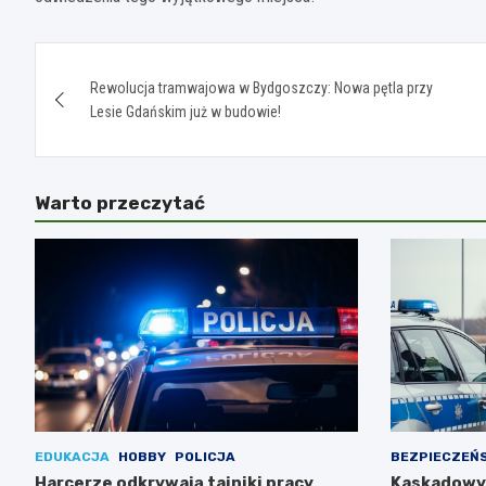
Nawigacja
Rewolucja tramwajowa w Bydgoszczy: Nowa pętla przy
wpisu
Lesie Gdańskim już w budowie!
Warto przeczytać
EDUKACJA
HOBBY
POLICJA
BEZPIECZEŃ
Harcerze odkrywają tajniki pracy
Kaskadowy 