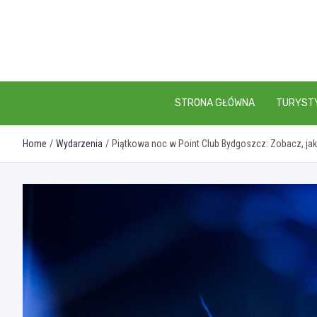
Skip
to
content
STRONA GŁÓWNA
TURYST
Home
Wydarzenia
Piątkowa noc w Point Club Bydgoszcz: Zobacz, jak 