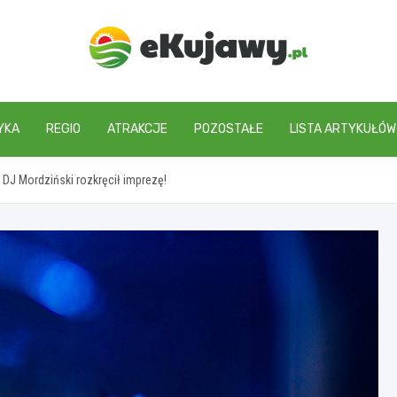
ekujawy.pl
YKA
REGIO
ATRAKCJE
POZOSTAŁE
LISTA ARTYKUŁÓW
DJ Mordziński rozkręcił imprezę!