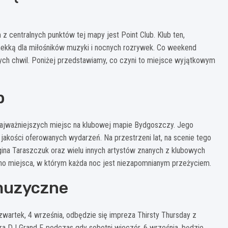
 centralnych punktów tej mapy jest Point Club. Klub ten,
 mekką dla miłośników muzyki i nocnych rozrywek. Co weekend
ych chwil. Poniżej przedstawiamy, co czyni to miejsce wyjątkowym
b
z najważniejszych miejsc na klubowej mapie Bydgoszczy. Jego
a jakości oferowanych wydarzeń. Na przestrzeni lat, na scenie tego
rgina Taraszczuk oraz wielu innych artystów znanych z klubowych
ano miejsca, w którym każda noc jest niezapomnianym przeżyciem.
 muzyczne
zwartek, 4 września, odbędzie się impreza Thirsty Thursday z
ra DJ Grand F, podczas gdy sobotni wieczór, 6 września, będzie