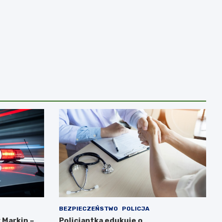
BEZPIECZEŃSTWO
POLICJA
 Markin –
Policjantka edukuje o