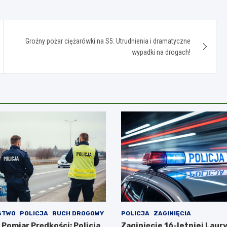
Groźny pożar ciężarówki na S5: Utrudnienia i dramatyczne
wypadki na drogach!
STWO
POLICJA
RUCH DROGOWY
POLICJA
ZAGINIĘCIA
Pomiar Prędkości: Policja
Zaginięcie 16-letniej Laury