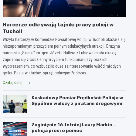
Harcerze odkrywają tajniki pracy policji w
Tucholi
Wizyta harcerzy w Komendzie Powiatowej Policji w Tucholi okazała się
niezapomnianym przeżyciem pełnym edukacyjnych atrakcji. Drużyna
harcerska „Skierki” im. gen. Józefa Hallera z Lubiewa miała okazję
zapoznać się z codziennym życiem funkcjonariuszy oraz ich
wyposażeniem, co wzbudziło duże zainteresowanie wśród młodych
gości. Pasja w służbie: sprzęt policyjny Podczas…
Czytaj dalej
Kaskadowy Pomiar Prędkości: Policja w
Sępólnie walczy z piratami drogowymi
Zaginięcie 16-letniej Laury Markin –
policja prosi o pomoc