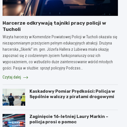
Harcerze odkrywają tajniki pracy policji w
Tucholi
Wizyta harcerzy w Komendzie Powiatowej Policji w Tucholi okazała się
niezapomnianym przeżyciem pełnym edukacyjnych atrakcji. Drużyna
harcerska „Skierki” im. gen. Józefa Hallera z Lubiewa miała okazję
zapoznać się z codziennym życiem funkcjonariuszy oraz ich
wyposażeniem, co wzbudziło duże zainteresowanie wśród młodych
gości. Pasja w służbie: sprzęt policyjny Podczas…
Czytaj dalej
Kaskadowy Pomiar Prędkości: Policja w
Sępólnie walczy z piratami drogowymi
Zaginięcie 16-letniej Laury Markin –
policja prosi o pomoc