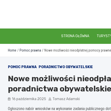
Skip
to
content
STRONA GŁÓWNA
TURYST
Home
Pomoc prawna
Nowe możliwości nieodpłatnej pomocy prawnej
POMOC PRAWNA
PORADNICTWO OBYWATELSKIE
Nowe możliwości nieodpła
poradnictwa obywatelski
16 października 2025
Tomasz Adamski
Ogłoszono nabór wniosków na wykonanie zadania publicznego d