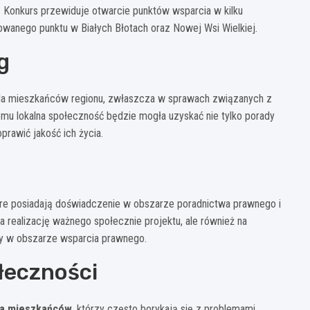
. Konkurs przewiduje otwarcie punktów wsparcia w kilku
rowanego punktu w Białych Błotach oraz Nowej Wsi Wielkiej.
g
dla mieszkańców regionu, zwłaszcza w sprawach związanych z
temu lokalna społeczność będzie mogła uzyskać nie tylko porady
rawić jakość ich życia.
które posiadają doświadczenie w obszarze poradnictwa prawnego i
a realizację ważnego społecznie projektu, ale również na
rzy w obszarze wsparcia prawnego.
łeczności
cia mieszkańców
, którzy często borykają się z problemami