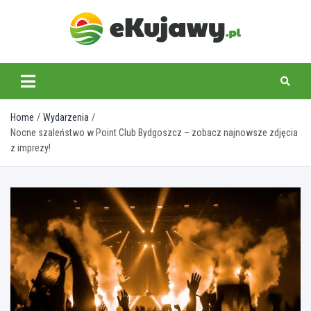
Skip
to
content
ekujawy.pl
Home
Wydarzenia
Nocne szaleństwo w Point Club Bydgoszcz – zobacz najnowsze zdjęcia
z imprezy!