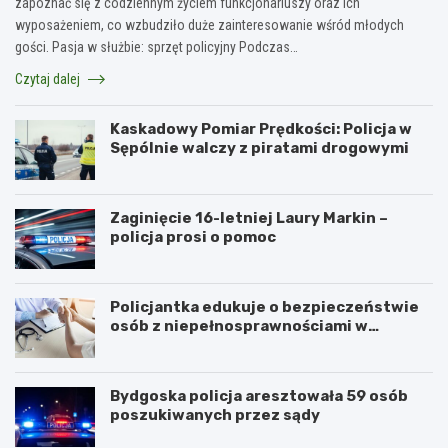
zapoznać się z codziennym życiem funkcjonariuszy oraz ich
wyposażeniem, co wzbudziło duże zainteresowanie wśród młodych
gości. Pasja w służbie: sprzęt policyjny Podczas…
Czytaj dalej
Kaskadowy Pomiar Prędkości: Policja w
Sępólnie walczy z piratami drogowymi
Zaginięcie 16-letniej Laury Markin –
policja prosi o pomoc
Policjantka edukuje o bezpieczeństwie
osób z niepełnosprawnościami w
Golubiu-Dobrzyniu
Bydgoska policja aresztowała 59 osób
poszukiwanych przez sądy