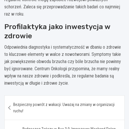
schorzeń. Zaleca się przeprowadzanie takich badań co najmniej
raz w roku.
Profilaktyka jako inwestycja w
zdrowie
Odpowiednia diagnostyka i systematyczność w dbaniu o zdrowie
to kluczowe elementy w walce z nowotworami. Symptomy takie
jak powiększenie obwodu brzucha czy bóle brzucha nie powinny
być ignorowane. Centrum Onkologii przypomina, że mamy realny
wpływ na nasze zdrowie i podkreśla, że regularne badania są
inwestycją w długie i zdrowe życie.
Nawigacja
Bezpieczny powrót z wakacji: Uważaj na zmiany w organizacji
wpisu
ruchu!
Bydgoszcz Tańczy w Ava 3.0: Imprezowy Weekend Pełen