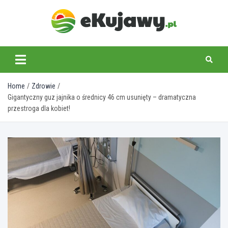
Skip
to
content
ekujawy.pl
Home
Zdrowie
Gigantyczny guz jajnika o średnicy 46 cm usunięty – dramatyczna
przestroga dla kobiet!