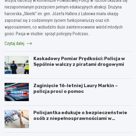
Wizyta harcerzy w Komendzie Powiatowej Policji w Tucholi okazała się
niezapomnianym przeżyciem pełnym edukacyjnych atrakcji. Drużyna
harcerska „Skierki” im. gen. Józefa Hallera z Lubiewa miała okazję
zapoznać się z codziennym życiem funkcjonariuszy oraz ich
wyposażeniem, co wzbudziło duże zainteresowanie wśród młodych
gości. Pasja w służbie: sprzęt policyjny Podczas…
Czytaj dalej
Kaskadowy Pomiar Prędkości: Policja w
Sępólnie walczy z piratami drogowymi
Zaginięcie 16-letniej Laury Markin –
policja prosi o pomoc
Policjantka edukuje o bezpieczeństwie
osób z niepełnosprawnościami w
Golubiu-Dobrzyniu