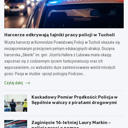
Harcerze odkrywają tajniki pracy policji w Tucholi
Wizyta harcerzy w Komendzie Powiatowej Policji w Tucholi okazała się
niezapomnianym przeżyciem pełnym edukacyjnych atrakcji. Drużyna
harcerska „Skierki” im. gen. Józefa Hallera z Lubiewa miała okazję
zapoznać się z codziennym życiem funkcjonariuszy oraz ich
wyposażeniem, co wzbudziło duże zainteresowanie wśród młodych
gości. Pasja w służbie: sprzęt policyjny Podczas…
Czytaj dalej
Kaskadowy Pomiar Prędkości: Policja w
Sępólnie walczy z piratami drogowymi
Zaginięcie 16-letniej Laury Markin –
policja prosi o pomoc