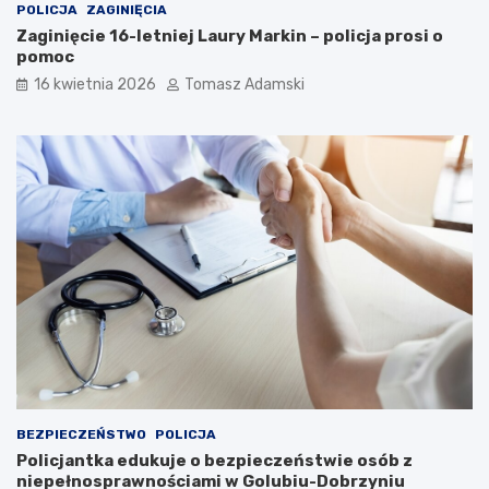
POLICJA
ZAGINIĘCIA
Zaginięcie 16-letniej Laury Markin – policja prosi o
pomoc
16 kwietnia 2026
Tomasz Adamski
BEZPIECZEŃSTWO
POLICJA
Policjantka edukuje o bezpieczeństwie osób z
niepełnosprawnościami w Golubiu-Dobrzyniu