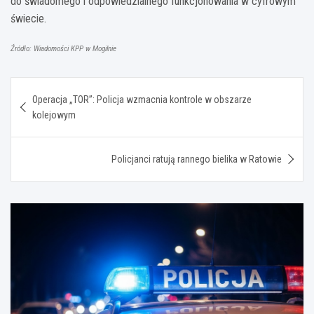
do świadomego i odpowiedzialnego funkcjonowania w cyfrowym
świecie.
Źródło: Wiadomości KPP w Mogilnie
Nawigacja
Operacja „TOR”: Policja wzmacnia kontrole w obszarze
wpisu
kolejowym
Policjanci ratują rannego bielika w Ratowie