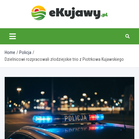
Skip
to
content
ekujawy.pl
Home
Policja
Dzielnicowi rozpracowali złodziejskie trio z Piotrkowa Kujawskiego