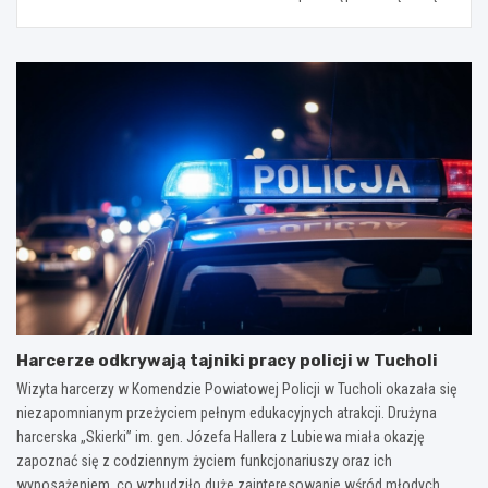
Harcerze odkrywają tajniki pracy policji w Tucholi
Wizyta harcerzy w Komendzie Powiatowej Policji w Tucholi okazała się
niezapomnianym przeżyciem pełnym edukacyjnych atrakcji. Drużyna
harcerska „Skierki” im. gen. Józefa Hallera z Lubiewa miała okazję
zapoznać się z codziennym życiem funkcjonariuszy oraz ich
wyposażeniem, co wzbudziło duże zainteresowanie wśród młodych