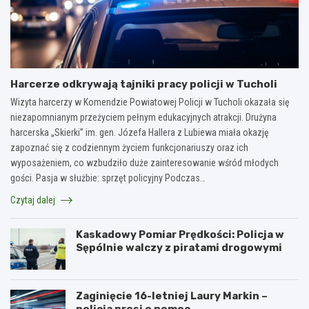
Harcerze odkrywają tajniki pracy policji w Tucholi
Wizyta harcerzy w Komendzie Powiatowej Policji w Tucholi okazała się
niezapomnianym przeżyciem pełnym edukacyjnych atrakcji. Drużyna
harcerska „Skierki” im. gen. Józefa Hallera z Lubiewa miała okazję
zapoznać się z codziennym życiem funkcjonariuszy oraz ich
wyposażeniem, co wzbudziło duże zainteresowanie wśród młodych
gości. Pasja w służbie: sprzęt policyjny Podczas…
Czytaj dalej
Kaskadowy Pomiar Prędkości: Policja w
Sępólnie walczy z piratami drogowymi
Zaginięcie 16-letniej Laury Markin –
policja prosi o pomoc