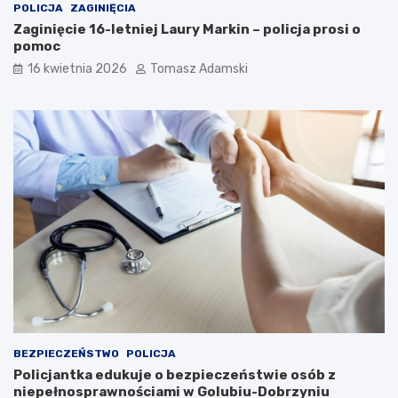
POLICJA
ZAGINIĘCIA
Zaginięcie 16-letniej Laury Markin – policja prosi o
pomoc
16 kwietnia 2026
Tomasz Adamski
BEZPIECZEŃSTWO
POLICJA
Policjantka edukuje o bezpieczeństwie osób z
niepełnosprawnościami w Golubiu-Dobrzyniu