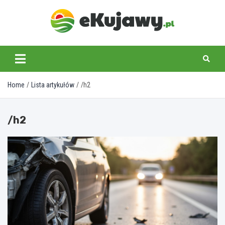
Skip
to
content
ekujawy.pl
Home
Lista artykułów
/h2
/h2